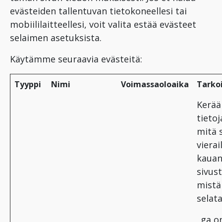
evästeiden tallentuvan tietokoneellesi tai
mobiililaitteellesi, voit valita estää evästeet
selaimen asetuksista.
Käytämme seuraavia evästeitä:
Tyyppi
Nimi
Voimassaoloaika
Tarko
Kerä
tietoj
mitä 
vierai
kauan
sivust
mistä
selata
_ga o