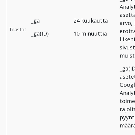
Analyt
asett
_ga
24 kuukautta
arvo, 
Tilastot
erott
_ga(ID)
10 minuuttia
liiken
sivust
muist
_ga(ID
asete
Googl
Analyt
toime
rajoi
pyynt
määrä