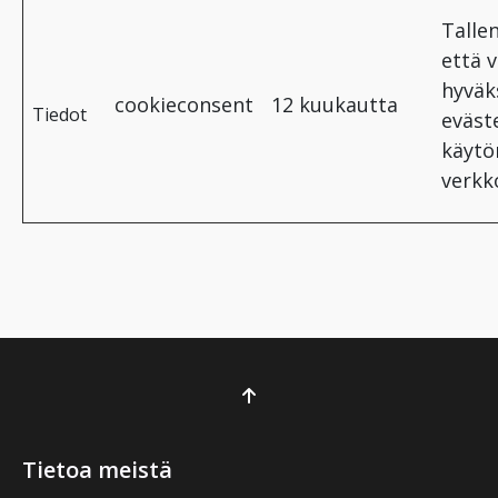
Talle
että v
hyväk
cookieconsent
12 kuukautta
Tiedot
eväst
käytö
verkko
Tietoa meistä